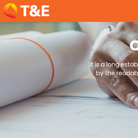
O
It is a long esta
by the readab