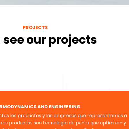
PROJECTS
s see our projects
RMODYNAMICS AND ENGINEERING
ectos los productos y las empresas que representamos a
stros productos son tecnología de punta que optimizan y