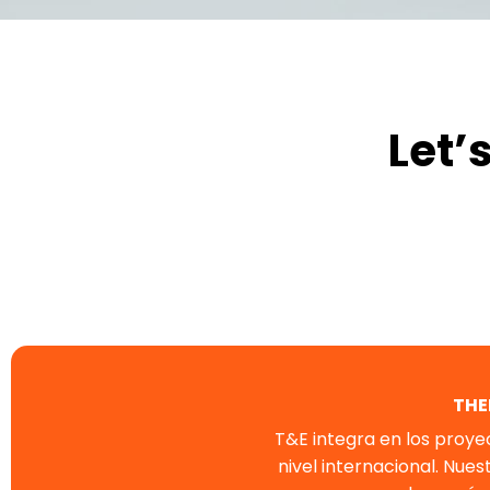
Let’
THE
T&E integra en los proy
nivel internacional. Nue